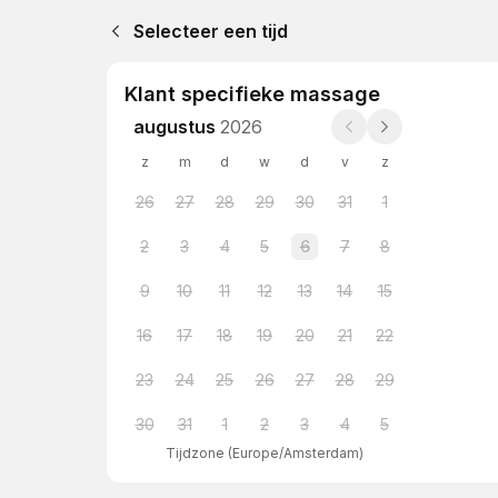
Selecteer een tijd
Klant specifieke massage
augustus
2026
z
m
d
w
d
v
z
26
27
28
29
30
31
1
2
3
4
5
6
7
8
9
10
11
12
13
14
15
16
17
18
19
20
21
22
23
24
25
26
27
28
29
30
31
1
2
3
4
5
Tijdzone
(
Europe/Amsterdam
)