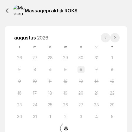
Massagepraktijk ROKS
augustus
2026
z
m
d
w
d
v
z
26
27
28
29
30
31
1
2
3
4
5
6
7
8
9
10
11
12
13
14
15
16
17
18
19
20
21
22
23
24
25
26
27
28
29
30
31
1
2
3
4
5