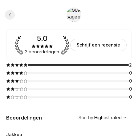
5.0
Schrijf een recensie
2 beoordelingen
2
0
0
0
0
,
Highest rated
Sort
Beoordelingen
Sort by
:
Highest rated
Jakkob